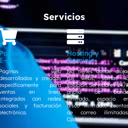
Servicios
Portales
Hosting y
E-commerce
Dominio
Paginas web
No tienes donde aloja
desarrolladas y creadas
tus webs, somos l
específicamente para
solucion. Servidores 24/7
ventas en linea,
ancho de band
integradas con redes
ilimitado, espacio e
sociales y facturación
disco ilimitado, cuenta
electrónica.
de correo ilimitadas
Cpanel administrator.