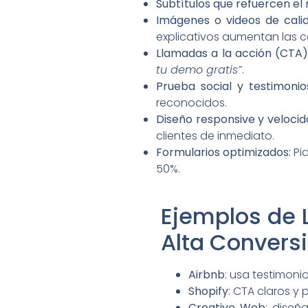
Subtítulos que refuercen el
Imágenes o videos de cali
explicativos aumentan las 
Llamadas a la acción (CTA) 
tu demo gratis”
.
Prueba social y testimonio
reconocidos.
Diseño responsive y velocid
clientes de inmediato.
Formularios optimizados:
Pi
50%.
Ejemplos de 
Alta Convers
Airbnb
: usa testimonio
Shopify
: CTA claros y
Creative Web
: diseñ