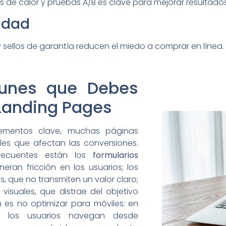
 de calor y pruebas A/B es clave para mejorar resultados
idad
 y sellos de garantía reducen el miedo a comprar en línea.
munes que Debes
 Landing Pages
ementos clave, muchas páginas
les que afectan las conversiones.
recuentes están los
formularios
neran fricción en los usuarios; los
, que no transmiten un valor claro;
visuales, que distrae del objetivo
n es no optimizar para móviles: en
los usuarios navegan desde