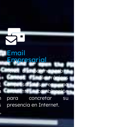
Email
Empresarial
r
Tener una página web y
a
correos electrónicos
,
empresariales, es una
a
excelente combinación
n
para concretar su
s
presencia en Internet.
,