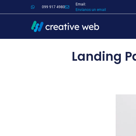
Email:
099 917 4980
Envíanos un email
Landing P