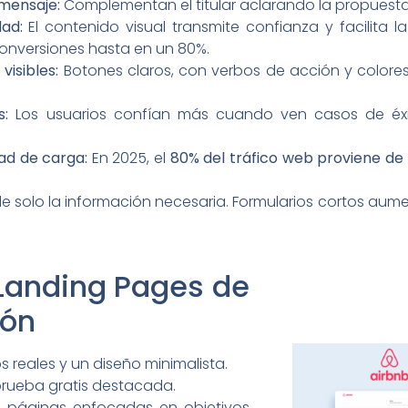
 mensaje:
Complementan el titular aclarando la propuesta 
dad:
El contenido visual transmite confianza y facilita l
conversiones hasta en un 80%.
visibles:
Botones claros, con verbos de acción y colores
s:
Los usuarios confían más cuando ven casos de éxit
ad de carga:
En 2025, el
80% del tráfico web proviene de
de solo la información necesaria. Formularios cortos aum
Landing Pages de
ión
s reales y un diseño minimalista.
 prueba gratis destacada.
a páginas enfocadas en objetivos