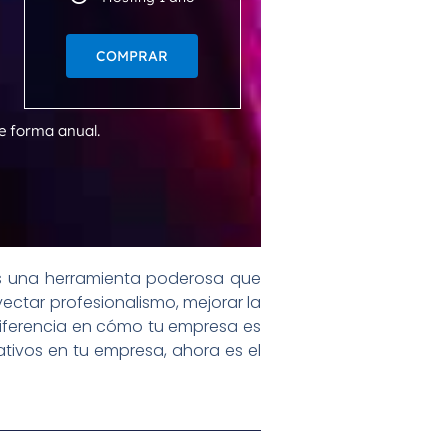
COMPRAR
e forma anual.
es una herramienta poderosa que
ectar profesionalismo, mejorar la
 diferencia en cómo tu empresa es
ativos en tu empresa, ahora es el