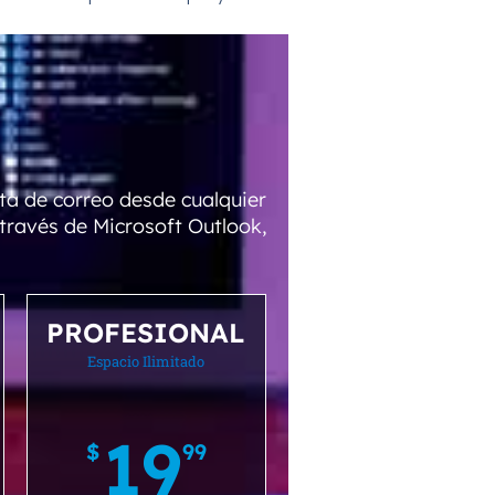
ta de correo desde cualquier
través de Microsoft Outlook,
PROFESIONAL
Espacio Ilimitado
19
$
99