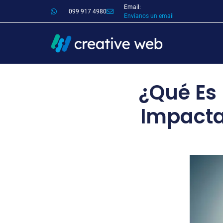
Email:
099 917 4980
Envíanos un email
¿Qué Es
Impacta