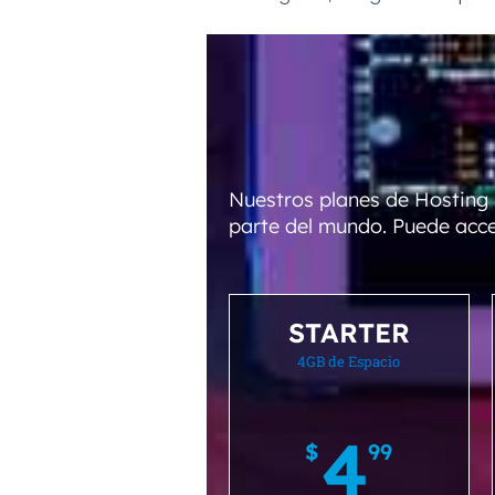
Nuestros planes de Hosting 
parte del mundo. Puede acce
STARTER
4GB de Espacio
4
$
99