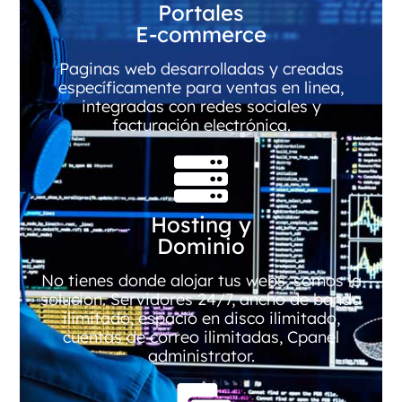
Portales
E-commerce
Paginas web desarrolladas y creadas
específicamente para ventas en linea,
integradas con redes sociales y
facturación electrónica.
Hosting y
Dominio
No tienes donde alojar tus webs, somos la
solucion. Servidores 24/7, ancho de banda
ilimitado, espacio en disco ilimitado,
cuentas de correo ilimitadas, Cpanel
administrator.