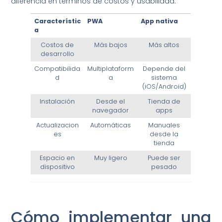
diferencia en términos de costos y usabilidad.
Característic
PWA
App nativa
a
Costos de
Más bajos
Más altos
desarrollo
Compatibilida
Multiplataform
Depende del
d
a
sistema
(iOS/Android)
Instalación
Desde el
Tienda de
navegador
apps
Actualizacion
Automáticas
Manuales
es
desde la
tienda
Espacio en
Muy ligero
Puede ser
dispositivo
pesado
Cómo implementar una