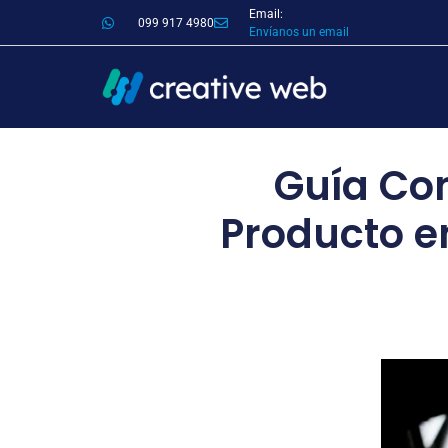
Email:
099 917 4980
Envíanos un email
Guía Co
Producto 