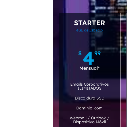
STARTER
4GB de Espacio
4
$
99
Mensual*
Emails Corporativos
ILIMITADOS
Disco duro SSD
Dominio .com
Webmail / Outlook /
Dispositivo Móvil