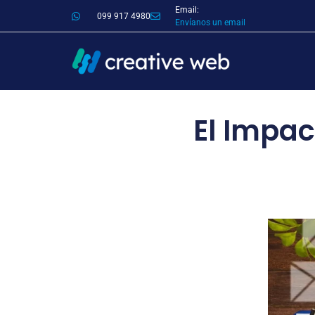
Email:
099 917 4980
Envíanos un email
El Impac