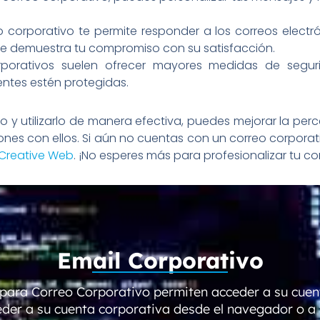
 corporativo te permite responder a los correos electr
que demuestra tu compromiso con su satisfacción.
porativos suelen ofrecer mayores medidas de seguri
ntes estén protegidas.
ivo y utilizarlo de manera efectiva, puedes mejorar la per
ciones con ellos. Si aún no cuentas con un correo corpora
Creative Web
. ¡No esperes más para profesionalizar tu c
Email Corporativo
para Correo Corporativo permiten acceder a su cuen
der a su cuenta corporativa desde el navegador o a 