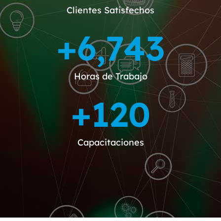
Clientes Satisfechos
+
6,743
Horas de Trabajo
+
120
Capacitaciones