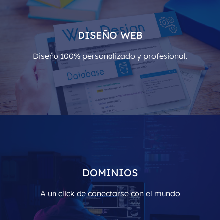
EMAIL CORPORATIVO
DISEÑO WEB
Es poco profesional que el correo de una empresa
sea de dominio público como...
Diseño 100% personalizado y profesional.
Más
DESARROLLO WEB
En Creative Web nos apasiona nuestro trabajo,
DOMINIOS
somos detallistas y queremos plasmarlo en todos
tus trabajos
A un click de conectarse con el mundo
Más