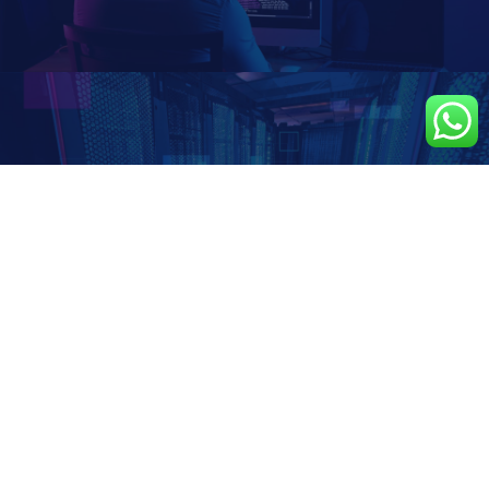
DOMINIO
HOSTING WEB
Registre su dominio a nombre personal o de su
empresa
Soluciones web inteligentes para su empresa
Más
HOSTING WEB