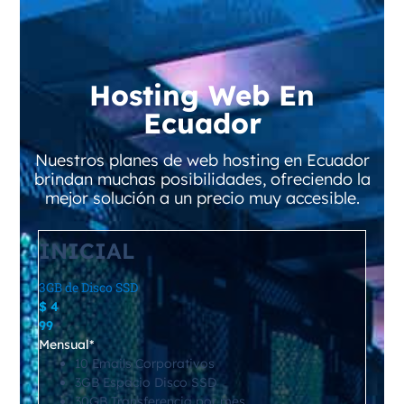
Hosting Web En
Ecuador
Nuestros planes de web hosting en Ecuador
brindan muchas posibilidades, ofreciendo la
mejor solución a un precio muy accesible.
INICIAL
3GB de Disco SSD
$
4
99
Mensual*
10 Emails Corporativos
3GB Espacio Disco SSD
30GB Transferencia por mes