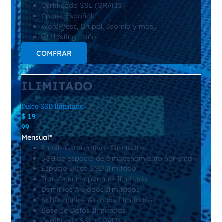
Certificado SSL (GRATIS)
Cpanel Español
WordPress, Drupal, Joomla y más…
Hosting 1 año
COMPRAR
ILIMITADO
Disco SSD Ilimitado
$
19
99
Mensual*
Emails Corporativos Ilimitados
5GB de espacio de almacenamiento por email​
Espacio Disco SSD Ilimitado
Transferencia por mes Ilimitada
Dominios Alojados Ilimitados
SubDominios Alojados Ilimitados
Base de Datos Ilimitadas
Certificado SSL (GRATIS)