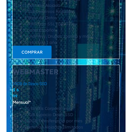
1 Dominio Alojado
5 SubDominios Alojados
5 Base de Datos
Certificado SSL (GRATIS)
Cpanel Español
WordPress, Drupal, Joomla y más…
Hosting 1 año
COMPRAR
WEBMASTER
10GB de Disco SSD
$
6
99
Mensual*
20 Emails Corporativos
10GB Espacio Disco SSD
100GB Transferencia por mes
Dominios Alojados Ilimitados