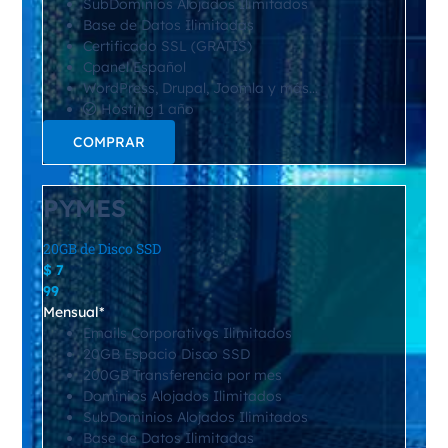
SubDominios Alojados Ilimitados
Base de Datos Ilimitadas
Certificado SSL (GRATIS)
Cpanel Español
WordPress, Drupal, Joomla y más…
Hosting 1 año
COMPRAR
PYMES
20GB de Disco SSD
$
7
99
Mensual*
Emails Corporativos Ilimitados
20GB Espacio Disco SSD
200GB Transferencia por mes
Dominios Alojados Ilimitados
SubDominios Alojados Ilimitados
Base de Datos Ilimitadas