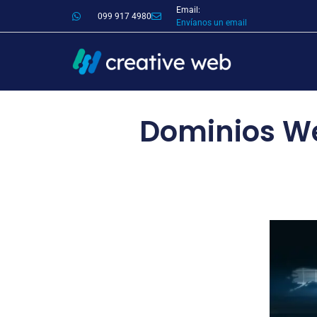
Email:
099 917 4980
Envíanos un email
Dominios We